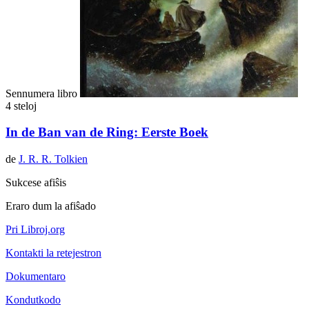
Sennumera libro
4 steloj
In de Ban van de Ring: Eerste Boek
de
J. R. R. Tolkien
Sukcese afiŝis
Eraro dum la afiŝado
Pri Libroj.org
Kontakti la retejestron
Dokumentaro
Kondutkodo