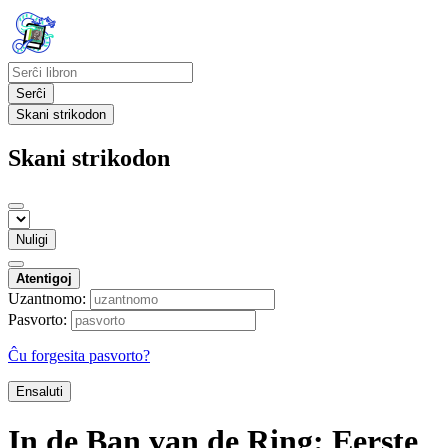
Serĉi
Skani strikodon
Skani strikodon
Nuligi
Atentigoj
Uzantnomo:
Pasvorto:
Ĉu forgesita pasvorto?
Ensaluti
In de Ban van de Ring: Eerste