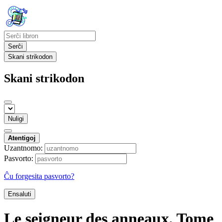
Serĉi
Skani strikodon
Skani strikodon
Nuligi
Atentigoj
Uzantnomo:
Pasvorto:
Ĉu forgesita pasvorto?
Ensaluti
Le seigneur des anneaux, Tome