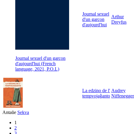
Journal sexuel
Arthur
d'un garçon
Dreyfus
d'aujourd'hui
Journal sexuel d'un garçon
d'aujourd'hui (French
language, 2021, P.O.L)
La edzino de l'
Audrey
tempvojaĝanto
Niffenegger
Antaŭe
Sekva
1
2
3