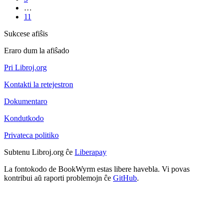
…
11
Sukcese afiŝis
Eraro dum la afiŝado
Pri Libroj.org
Kontakti la retejestron
Dokumentaro
Kondutkodo
Privateca politiko
Subtenu Libroj.org ĉe
Liberapay
La fontokodo de BookWyrm estas libere havebla. Vi povas
kontribui aŭ raporti problemojn ĉe
GitHub
.