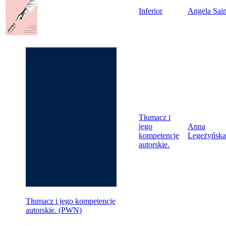
Inferior
Angela Sain
Tłumacz i
jego
Anna
kompetencje
Legeżyńska
autorskie.
Tłumacz i jego kompetencje
autorskie. (PWN)