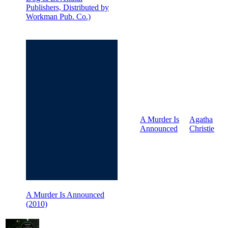
Publishers, Distributed by
Workman Pub. Co.)
A Murder Is
Agatha
Announced
Christie
A Murder Is Announced
(2010)