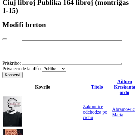
Ĉiuj libroj
Publika
164 libroj (montriĝas
1-15)
Modifi breton
Priskribo:
Privateco de la afiŝo
Konservi
Aŭtoro
Kovrilo
Titolo
Kreskant
ordo
Zakonnice
Abramowic
odchodza po
Marta
cichu