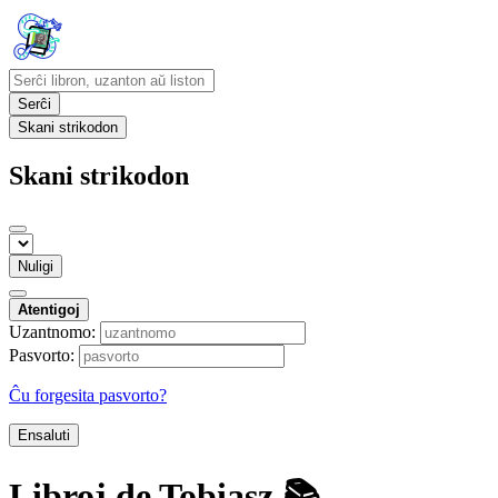
Serĉi
Skani strikodon
Skani strikodon
Nuligi
Atentigoj
Uzantnomo:
Pasvorto:
Ĉu forgesita pasvorto?
Ensaluti
Libroj de Tobiasz 📚