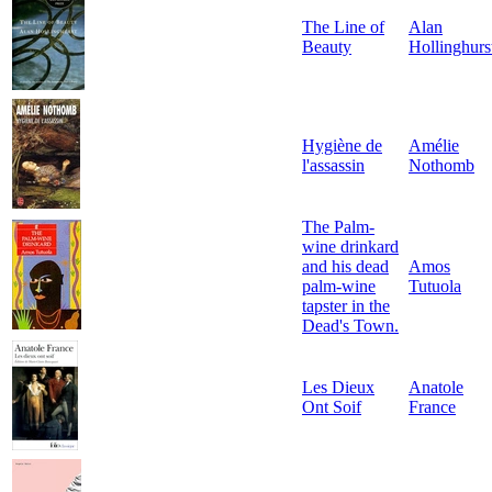
The Line of
Alan
Beauty
Hollinghurs
Hygiène de
Amélie
l'assassin
Nothomb
The Palm-
wine drinkard
and his dead
Amos
palm-wine
Tutuola
tapster in the
Dead's Town.
Les Dieux
Anatole
Ont Soif
France