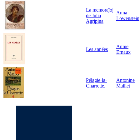
La memoraĵoj
Anna
de Julia
Löwenstein
Agripina
Annie
Les années
Ernaux
Pélagie-la-
Antonine
Charrette.
Maillet