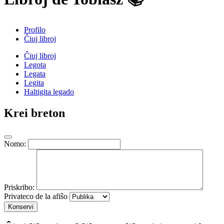
Profilo
Ĉiuj libroj
Ĉiuj libroj
Legota
Legata
Legita
Haltigita legado
Krei breton
Nomo:
Priskribo:
Privateco de la afiŝo
Konservi