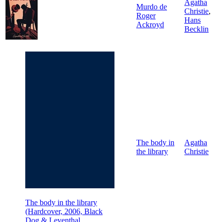
Agatha
Murdo de
Christie
,
Roger
Hans
Ackroyd
Becklin
The body in
Agatha
the library
Christie
The body in the library
(Hardcover, 2006, Black
Dog & Leventhal