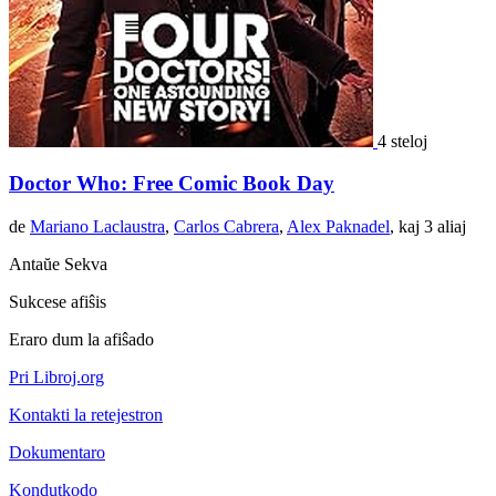
4 steloj
Doctor Who: Free Comic Book Day
de
Mariano Laclaustra
,
Carlos Cabrera
,
Alex Paknadel
, kaj 3 aliaj
Antaŭe
Sekva
Sukcese afiŝis
Eraro dum la afiŝado
Pri Libroj.org
Kontakti la retejestron
Dokumentaro
Kondutkodo