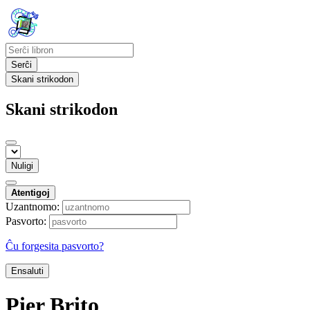
Serĉi
Skani strikodon
Skani strikodon
Nuligi
Atentigoj
Uzantnomo:
Pasvorto:
Ĉu forgesita pasvorto?
Ensaluti
Pier Brito