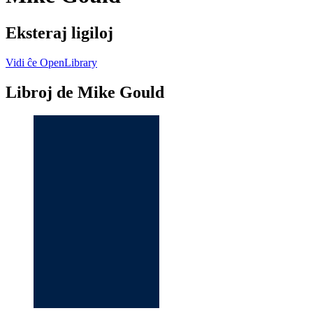
Eksteraj ligiloj
Vidi ĉe OpenLibrary
Libroj de Mike Gould