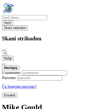
Serĉi
Skani strikodon
Skani strikodon
Nuligi
Atentigoj
Uzantnomo:
Pasvorto:
Ĉu forgesita pasvorto?
Ensaluti
Mike Gould