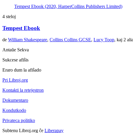
Tempest Ebook (2020, HarperCollins Publishers Limited)
4 steloj
Tempest Ebook
de
William Shakespeare
,
Collins Collins GCSE
,
Lucy Toop
, kaj 2 ali
Antaŭe
Sekva
Sukcese afiŝis
Eraro dum la afiŝado
Pri Libroj.org
Kontakti la retejestron
Dokumentaro
Kondutkodo
Privateca politiko
Subtenu Libroj.org ĉe
Liberapay