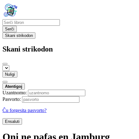
Serĉi
Skani strikodon
Skani strikodon
Nuligi
Atentigoj
Uzantnomo:
Pasvorto:
Ĉu forgesita pasvorto?
Ensaluti
Oni ne pafas en Jamburg