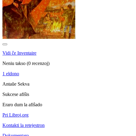
Vidi ĉe Inventaire
Neniu takso
(0 recenzoj)
1 eldono
Antaŭe
Sekva
Sukcese afiŝis
Eraro dum la afiŝado
Pri Libroj.org
Kontakti la retejestron
Dokumentaro