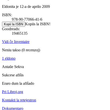
Eldonita je 12-a de aprilo 2009
ISBN:
978-90-77066-41-6
Kopiis la ISBN!
Kopii la ISBN
Goodreads:
19465135
Vidi ĉe Inventaire
Neniu takso
(0 recenzoj)
1 eldono
Antaŭe
Sekva
Sukcese afiŝis
Eraro dum la afiŝado
Pri Libroj.org
Kontakti la retejestron
Dokumentaro