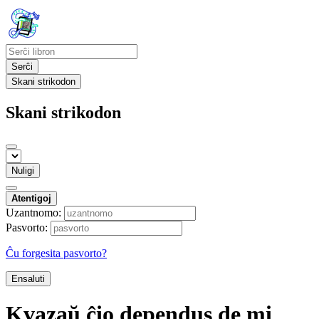
Serĉi
Skani strikodon
Skani strikodon
Nuligi
Atentigoj
Uzantnomo:
Pasvorto:
Ĉu forgesita pasvorto?
Ensaluti
Kvazaŭ ĉio dependus de mi