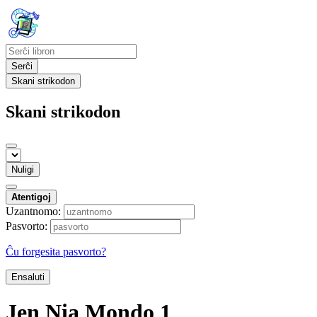
Serĉi
Skani strikodon
Skani strikodon
Nuligi
Atentigoj
Uzantnomo:
Pasvorto:
Ĉu forgesita pasvorto?
Ensaluti
Jen Nia Mondo 1