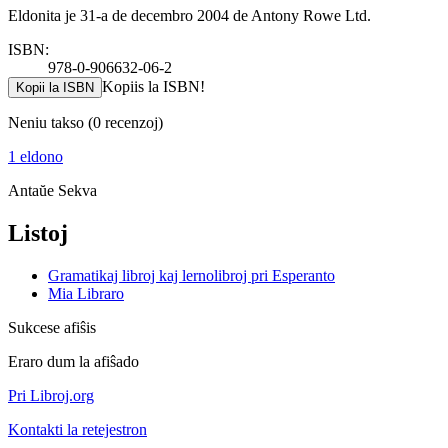
Eldonita je 31-a de decembro 2004 de Antony Rowe Ltd.
ISBN:
978-0-906632-06-2
Kopiis la ISBN!
Kopii la ISBN
Neniu takso
(0 recenzoj)
1 eldono
Antaŭe
Sekva
Listoj
Gramatikaj libroj kaj lernolibroj pri Esperanto
Mia Libraro
Sukcese afiŝis
Eraro dum la afiŝado
Pri Libroj.org
Kontakti la retejestron