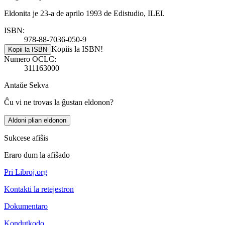
Eldonita je 23-a de aprilo 1993 de Edistudio, ILEI.
ISBN:
978-88-7036-050-9
Kopiis la ISBN!
Kopii la ISBN
Numero OCLC:
311163000
Antaŭe
Sekva
Ĉu vi ne trovas la ĝustan eldonon?
Aldoni plian eldonon
Sukcese afiŝis
Eraro dum la afiŝado
Pri Libroj.org
Kontakti la retejestron
Dokumentaro
Kondutkodo