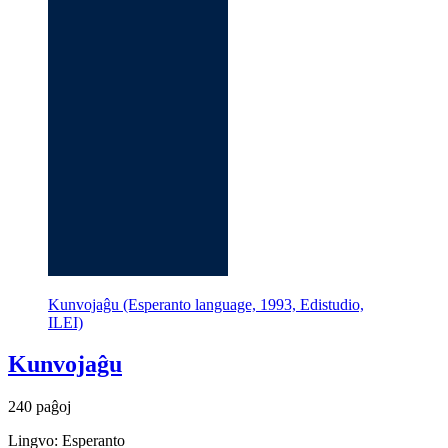
Kunvojaĝu (Esperanto language, 1993, Edistudio,
ILEI)
Kunvojaĝu
240 paĝoj
Lingvo: Esperanto