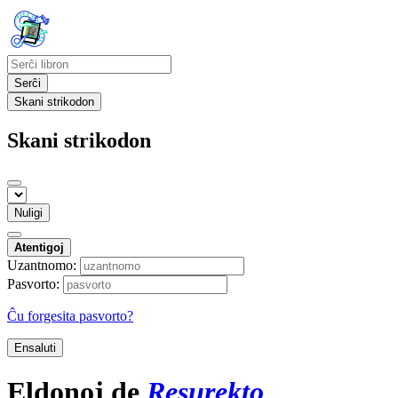
Serĉi
Skani strikodon
Skani strikodon
Nuligi
Atentigoj
Uzantnomo:
Pasvorto:
Ĉu forgesita pasvorto?
Ensaluti
Eldonoj de
Resurekto