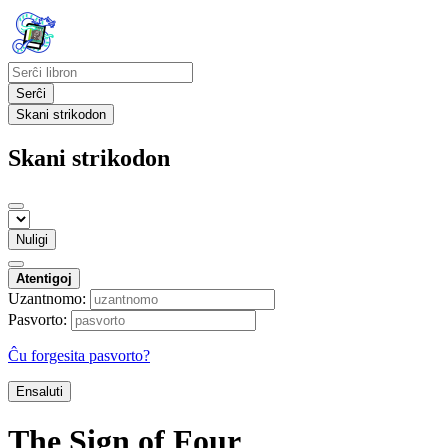
Serĉi
Skani strikodon
Skani strikodon
Nuligi
Atentigoj
Uzantnomo:
Pasvorto:
Ĉu forgesita pasvorto?
Ensaluti
The Sign of Four