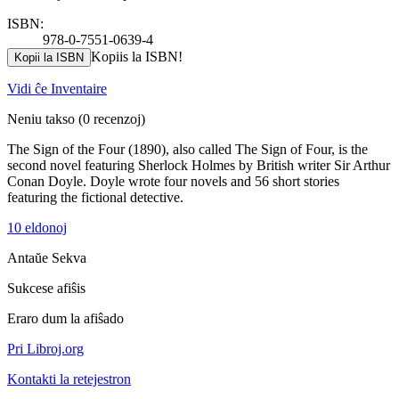
ISBN:
978-0-7551-0639-4
Kopiis la ISBN!
Kopii la ISBN
Vidi ĉe Inventaire
Neniu takso
(0 recenzoj)
The Sign of the Four (1890), also called The Sign of Four, is the
second novel featuring Sherlock Holmes by British writer Sir Arthur
Conan Doyle. Doyle wrote four novels and 56 short stories
featuring the fictional detective.
10 eldonoj
Antaŭe
Sekva
Sukcese afiŝis
Eraro dum la afiŝado
Pri Libroj.org
Kontakti la retejestron