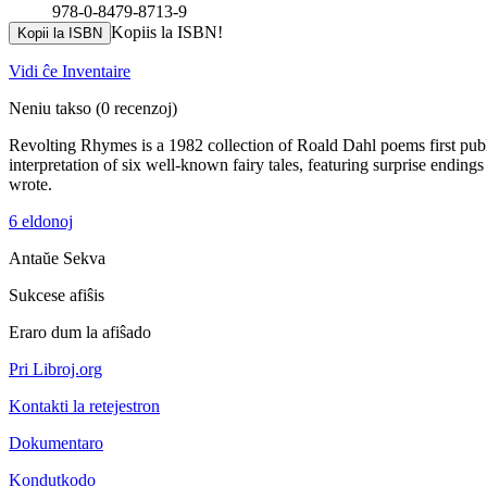
978-0-8479-8713-9
Kopiis la ISBN!
Kopii la ISBN
Vidi ĉe Inventaire
Neniu takso
(0 recenzoj)
Revolting Rhymes is a 1982 collection of Roald Dahl poems first publis
interpretation of six well-known fairy tales, featuring surprise endings
wrote.
6 eldonoj
Antaŭe
Sekva
Sukcese afiŝis
Eraro dum la afiŝado
Pri Libroj.org
Kontakti la retejestron
Dokumentaro
Kondutkodo