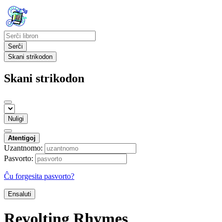
Serĉi
Skani strikodon
Skani strikodon
Nuligi
Atentigoj
Uzantnomo:
Pasvorto:
Ĉu forgesita pasvorto?
Ensaluti
Revolting Rhymes