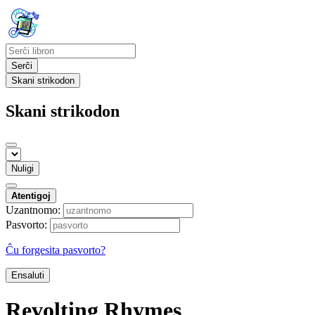
Serĉi
Skani strikodon
Skani strikodon
Nuligi
Atentigoj
Uzantnomo:
Pasvorto:
Ĉu forgesita pasvorto?
Ensaluti
Revolting Rhymes