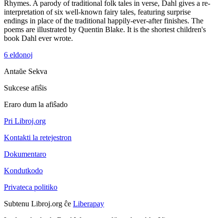
Rhymes. A parody of traditional folk tales in verse, Dahl gives a re-
interpretation of six well-known fairy tales, featuring surprise
endings in place of the traditional happily-ever-after finishes. The
poems are illustrated by Quentin Blake. It is the shortest children's
book Dahl ever wrote.
6 eldonoj
Antaŭe
Sekva
Sukcese afiŝis
Eraro dum la afiŝado
Pri Libroj.org
Kontakti la retejestron
Dokumentaro
Kondutkodo
Privateca politiko
Subtenu Libroj.org ĉe
Liberapay