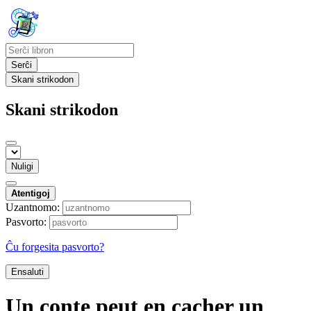
Serĉi
Skani strikodon
Skani strikodon
Nuligi
Atentigoj
Uzantnomo:
Pasvorto:
Ĉu forgesita pasvorto?
Ensaluti
Un conte peut en cacher un