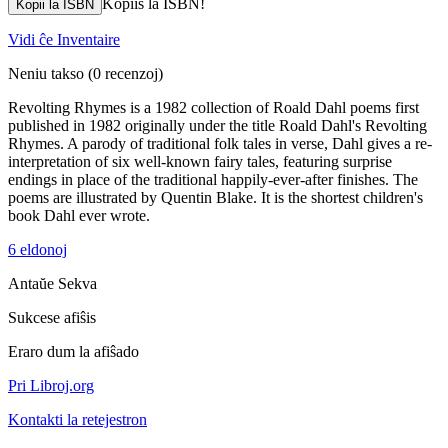
Kopiis la ISBN!
Kopii la ISBN
Vidi ĉe Inventaire
Neniu takso
(0 recenzoj)
Revolting Rhymes is a 1982 collection of Roald Dahl poems first
published in 1982 originally under the title Roald Dahl's Revolting
Rhymes. A parody of traditional folk tales in verse, Dahl gives a re-
interpretation of six well-known fairy tales, featuring surprise
endings in place of the traditional happily-ever-after finishes. The
poems are illustrated by Quentin Blake. It is the shortest children's
book Dahl ever wrote.
6 eldonoj
Antaŭe
Sekva
Sukcese afiŝis
Eraro dum la afiŝado
Pri Libroj.org
Kontakti la retejestron