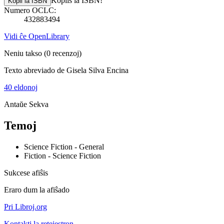
Kopiis la ISBN!
Kopii la ISBN
Numero OCLC:
432883494
Vidi ĉe OpenLibrary
Neniu takso
(0 recenzoj)
Texto abreviado de Gisela Silva Encina
40 eldonoj
Antaŭe
Sekva
Temoj
Science Fiction - General
Fiction - Science Fiction
Sukcese afiŝis
Eraro dum la afiŝado
Pri Libroj.org
Kontakti la retejestron