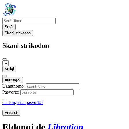
Serĉi
Skani strikodon
Skani strikodon
Nuligi
Atentigoj
Uzantnomo:
Pasvorto:
Ĉu forgesita pasvorto?
Ensaluti
Eldonoj de
Libration