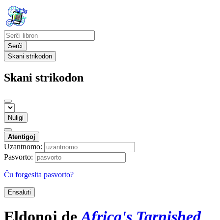
Serĉi
Skani strikodon
Skani strikodon
Nuligi
Atentigoj
Uzantnomo:
Pasvorto:
Ĉu forgesita pasvorto?
Ensaluti
Eldonoj de
Africa's Tarnished