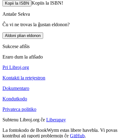
Kopiis la ISBN!
Kopii la ISBN
Antaŭe
Sekva
Ĉu vi ne trovas la ĝustan eldonon?
Aldoni plian eldonon
Sukcese afiŝis
Eraro dum la afiŝado
Pri Libroj.org
Kontakti la retejestron
Dokumentaro
Kondutkodo
Privateca politiko
Subtenu Libroj.org ĉe
Liberapay
La fontokodo de BookWyrm estas libere havebla. Vi povas
kontribui aŭ raporti problemojn ĉe
GitHub
.