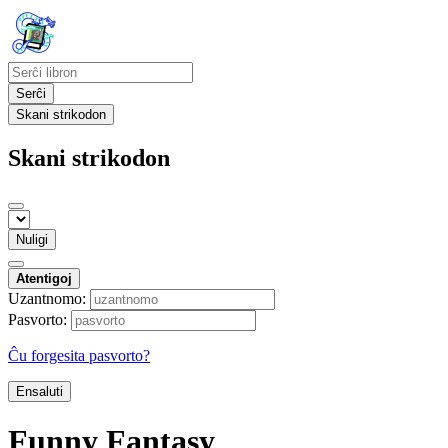
Serĉi
Skani strikodon
Skani strikodon
Nuligi
Atentigoj
Uzantnomo:
Pasvorto:
Ĉu forgesita pasvorto?
Ensaluti
Funny Fantasy