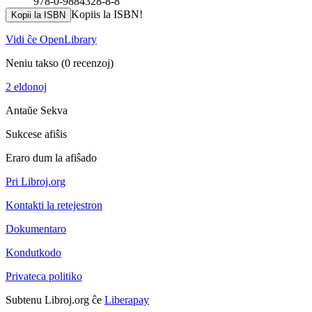
978-0-9884328-8-8
Kopiis la ISBN!
Kopii la ISBN
Vidi ĉe OpenLibrary
Neniu takso
(0 recenzoj)
2 eldonoj
Antaŭe
Sekva
Sukcese afiŝis
Eraro dum la afiŝado
Pri Libroj.org
Kontakti la retejestron
Dokumentaro
Kondutkodo
Privateca politiko
Subtenu Libroj.org ĉe
Liberapay