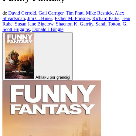
de
David Gerrold
,
Gail Carriger
,
Tim Pratt
,
Mike Resnick
,
Alex
Shvartsman
,
Jim C. Hines
,
Esther M. Friesner
,
Richard Parks
,
Jean
Rabe
,
Susan Jane Bigelow
,
Shaenon K. Garrity
,
Sarah Totton
,
G.
Scott Huggins
,
Donald J Bingle
Alklaku por grandigi