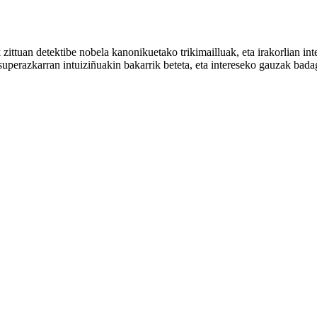
zittuan detektibe nobela kanonikuetako trikimailluak, eta irakorlian in
e superazkarran intuiziñuakin bakarrik beteta, eta intereseko gauzak b