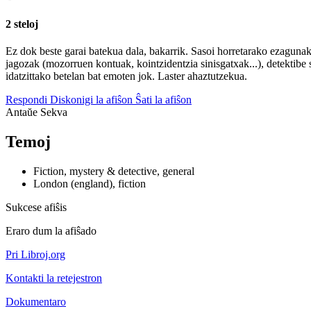
2 steloj
Ez dok beste garai batekua dala, bakarrik. Sasoi horretarako ezagunak 
jagozak (mozorruen kontuak, kointzidentzia sinisgatxak...), detektib
idatzittako betelan bat emoten jok. Laster ahaztutzekua.
Respondi
Diskonigi la afiŝon
Ŝati la afiŝon
Antaŭe
Sekva
Temoj
Fiction, mystery & detective, general
London (england), fiction
Sukcese afiŝis
Eraro dum la afiŝado
Pri Libroj.org
Kontakti la retejestron
Dokumentaro