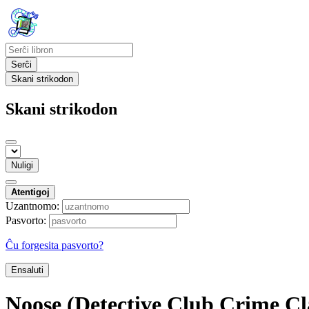
Serĉi
Skani strikodon
Skani strikodon
Nuligi
Atentigoj
Uzantnomo:
Pasvorto:
Ĉu forgesita pasvorto?
Ensaluti
Noose (Detective Club Crime Cla