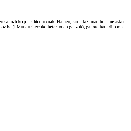
teresa pizteko jolas literarixuak. Hamen, kontakizunian hutsune asko
adagoz be (I Mundu Gerrako beteranuen gauzak), ganora haundi barik