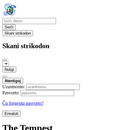
Serĉi
Skani strikodon
Skani strikodon
Nuligi
Atentigoj
Uzantnomo:
Pasvorto:
Ĉu forgesita pasvorto?
Ensaluti
The Tempest