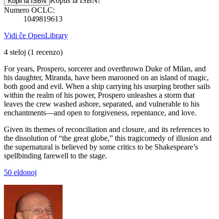
Kopiis la ISBN!
Kopii la ISBN
Numero OCLC:
1049819613
Vidi ĉe OpenLibrary
4 steloj
(1 recenzo)
For years, Prospero, sorcerer and overthrown Duke of Milan, and
his daughter, Miranda, have been marooned on an island of magic,
both good and evil. When a ship carrying his usurping brother sails
within the realm of his power, Prospero unleashes a storm that
leaves the crew washed ashore, separated, and vulnerable to his
enchantments—and open to forgiveness, repentance, and love.
Given its themes of reconciliation and closure, and its references to
the dissolution of “the great globe,” this tragicomedy of illusion and
the supernatural is believed by some critics to be Shakespeare’s
spellbinding farewell to the stage.
50 eldonoj