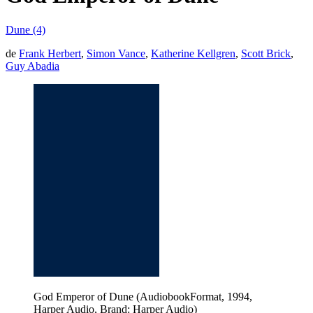
Dune (4)
de
Frank Herbert
,
Simon Vance
,
Katherine Kellgren
,
Scott Brick
,
Guy Abadia
God Emperor of Dune (AudiobookFormat, 1994,
Harper Audio, Brand: Harper Audio)