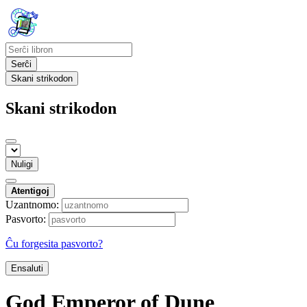
Serĉi
Skani strikodon
Skani strikodon
Nuligi
Atentigoj
Uzantnomo:
Pasvorto:
Ĉu forgesita pasvorto?
Ensaluti
God Emperor of Dune