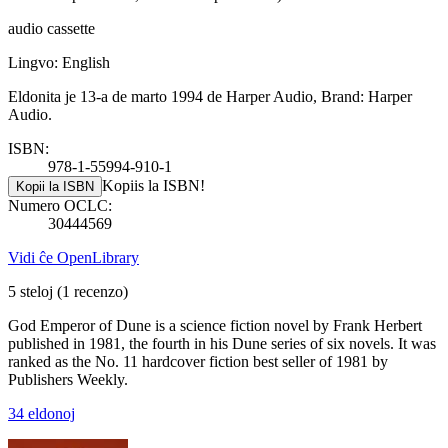
audio cassette
Lingvo: English
Eldonita je 13-a de marto 1994 de Harper Audio, Brand: Harper
Audio.
ISBN:
978-1-55994-910-1
Kopiis la ISBN!
Kopii la ISBN
Numero OCLC:
30444569
Vidi ĉe OpenLibrary
5 steloj
(1 recenzo)
God Emperor of Dune is a science fiction novel by Frank Herbert
published in 1981, the fourth in his Dune series of six novels. It was
ranked as the No. 11 hardcover fiction best seller of 1981 by
Publishers Weekly.
34 eldonoj