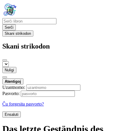
Serĉi
Skani strikodon
Skani strikodon
Nuligi
Atentigoj
Uzantnomo:
Pasvorto:
Ĉu forgesita pasvorto?
Ensaluti
Das letzte Geständnis des