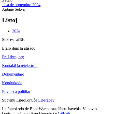
3 steloj
11-a de septembro 2024
Antaŭe
Sekva
Listoj
2024
Sukcese afiŝis
Eraro dum la afiŝado
Pri Libroj.org
Kontakti la retejestron
Dokumentaro
Kondutkodo
Privateca politiko
Subtenu Libroj.org ĉe
Liberapay
La fontokodo de BookWyrm estas libere havebla. Vi povas
kontribui aŭ raporti problemojn ĉe
GitHub
.