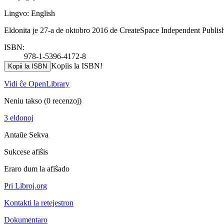
Lingvo: English
Eldonita je 27-a de oktobro 2016 de CreateSpace Independent Publish
ISBN:
978-1-5396-4172-8
Kopiis la ISBN!
Kopii la ISBN
Vidi ĉe OpenLibrary
Neniu takso
(0 recenzoj)
3 eldonoj
Antaŭe
Sekva
Sukcese afiŝis
Eraro dum la afiŝado
Pri Libroj.org
Kontakti la retejestron
Dokumentaro