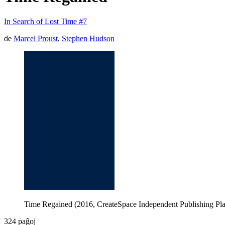
In Search of Lost Time #7
de
Marcel Proust
,
Stephen Hudson
Time Regained (2016, CreateSpace Independent Publishing Pla
324 paĝoj