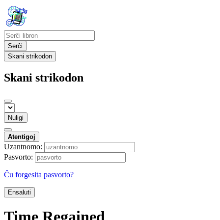
Serĉi
Skani strikodon
Skani strikodon
Nuligi
Atentigoj
Uzantnomo:
Pasvorto:
Ĉu forgesita pasvorto?
Ensaluti
Time Regained