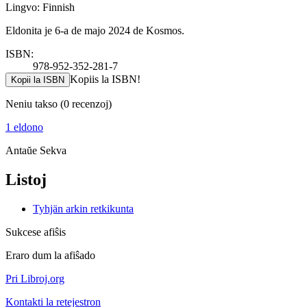
Lingvo: Finnish
Eldonita je 6-a de majo 2024 de Kosmos.
ISBN:
978-952-352-281-7
Kopiis la ISBN!
Kopii la ISBN
Neniu takso
(0 recenzoj)
1 eldono
Antaŭe
Sekva
Listoj
Tyhjän arkin retkikunta
Sukcese afiŝis
Eraro dum la afiŝado
Pri Libroj.org
Kontakti la retejestron