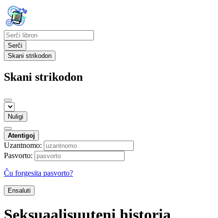
Serĉi
Skani strikodon
Skani strikodon
Nuligi
Atentigoj
Uzantnomo:
Pasvorto:
Ĉu forgesita pasvorto?
Ensaluti
Seksuaalisuuteni historia