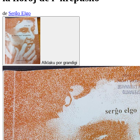
de
Serĝo Elgo
Alklaku por grandigi