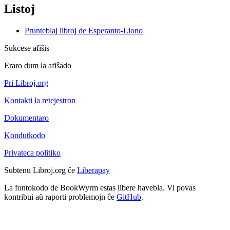
Listoj
Prunteblaj libroj de Esperanto-Liono
Sukcese afiŝis
Eraro dum la afiŝado
Pri Libroj.org
Kontakti la retejestron
Dokumentaro
Kondutkodo
Privateca politiko
Subtenu Libroj.org ĉe
Liberapay
La fontokodo de BookWyrm estas libere havebla. Vi povas
kontribui aŭ raporti problemojn ĉe
GitHub
.