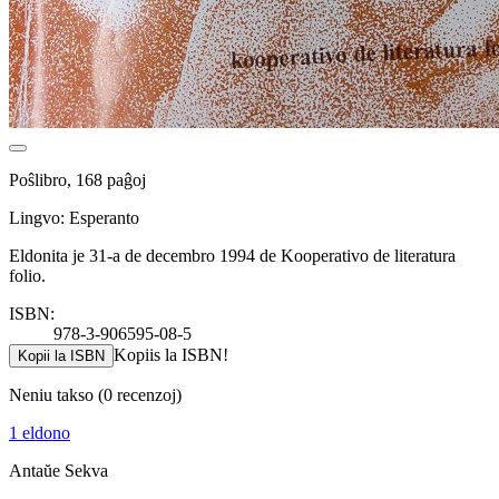
Poŝlibro, 168 paĝoj
Lingvo: Esperanto
Eldonita je 31-a de decembro 1994 de Kooperativo de literatura
folio.
ISBN:
978-3-906595-08-5
Kopiis la ISBN!
Kopii la ISBN
Neniu takso
(0 recenzoj)
1 eldono
Antaŭe
Sekva