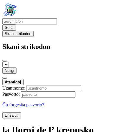
Serĉi
Skani strikodon
Skani strikodon
Nuligi
Atentigoj
Uzantnomo:
Pasvorto:
Ĉu forgesita pasvorto?
Ensaluti
la floroj de l’ krepusko