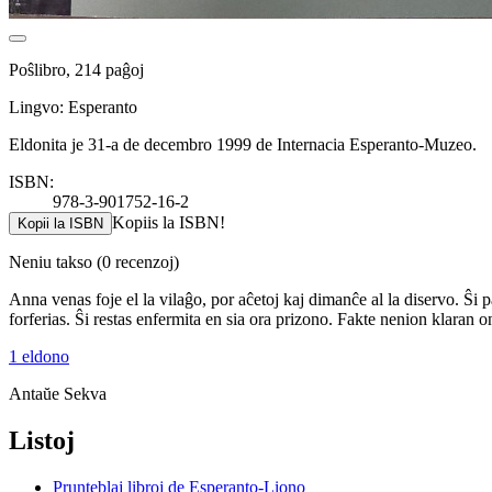
Poŝlibro, 214 paĝoj
Lingvo: Esperanto
Eldonita je 31-a de decembro 1999 de Internacia Esperanto-Muzeo.
ISBN:
978-3-901752-16-2
Kopiis la ISBN!
Kopii la ISBN
Neniu takso
(0 recenzoj)
Anna venas foje el la vilaĝo, por aĉetoj kaj dimanĉe al la diservo. Ŝi p
forferias. Ŝi restas enfermita en sia ora prizono. Fakte nenion klaran o
1 eldono
Antaŭe
Sekva
Listoj
Prunteblaj libroj de Esperanto-Liono