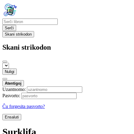
Serĉi
Skani strikodon
Skani strikodon
Nuligi
Atentigoj
Uzantnomo:
Pasvorto:
Ĉu forgesita pasvorto?
Ensaluti
Surklifa