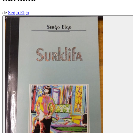
de
Serĝo Elgo