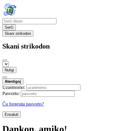
Serĉi
Skani strikodon
Skani strikodon
Nuligi
Atentigoj
Uzantnomo:
Pasvorto:
Ĉu forgesita pasvorto?
Ensaluti
Dankon, amiko!