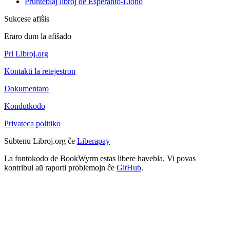
Prunteblaj libroj de Esperanto-Liono
Sukcese afiŝis
Eraro dum la afiŝado
Pri Libroj.org
Kontakti la retejestron
Dokumentaro
Kondutkodo
Privateca politiko
Subtenu Libroj.org ĉe
Liberapay
La fontokodo de BookWyrm estas libere havebla. Vi povas
kontribui aŭ raporti problemojn ĉe
GitHub
.