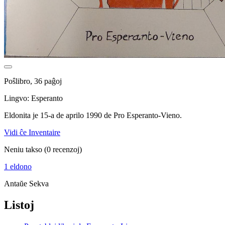
Poŝlibro, 36 paĝoj
Lingvo: Esperanto
Eldonita je 15-a de aprilo 1990 de Pro Esperanto-Vieno.
Vidi ĉe Inventaire
Neniu takso
(0 recenzoj)
1 eldono
Antaŭe
Sekva
Listoj