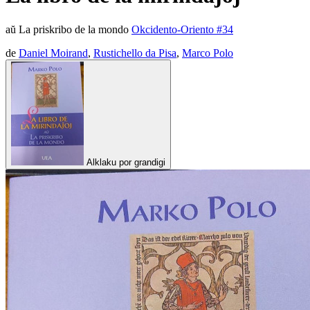
aŭ La priskribo de la mondo
Okcidento-Oriento #34
de
Daniel Moirand
,
Rustichello da Pisa
,
Marco Polo
Alklaku por grandigi