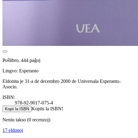
Poŝlibro, 444 paĝoj
Lingvo: Esperanto
Eldonita je 31-a de decembro 2000 de Universala Esperanto-
Asocio.
ISBN:
978-92-9017-075-4
Kopiis la ISBN!
Kopii la ISBN
Neniu takso
(0 recenzoj)
17 eldonoj