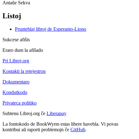
Antaŭe
Sekva
Listoj
Prunteblaj libroj de Esperanto-Liono
Sukcese afiŝis
Eraro dum la afiŝado
Pri Libroj.org
Kontakti la retejestron
Dokumentaro
Kondutkodo
Privateca politiko
Subtenu Libroj.org ĉe
Liberapay
La fontokodo de BookWyrm estas libere havebla. Vi povas
kontribui aŭ raporti problemojn ĉe
GitHub
.