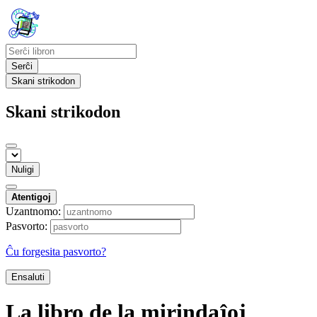
Serĉi
Skani strikodon
Skani strikodon
Nuligi
Atentigoj
Uzantnomo:
Pasvorto:
Ĉu forgesita pasvorto?
Ensaluti
La libro de la mirindaĵoj