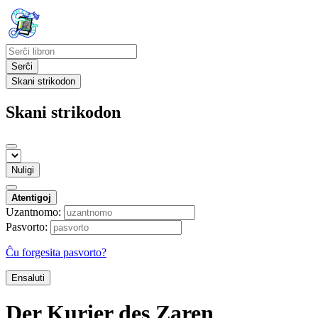
Serĉi
Skani strikodon
Skani strikodon
Nuligi
Atentigoj
Uzantnomo:
Pasvorto:
Ĉu forgesita pasvorto?
Ensaluti
Der Kurier des Zaren