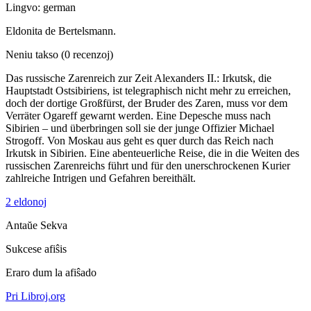
Lingvo: german
Eldonita de Bertelsmann.
Neniu takso
(0 recenzoj)
Das russische Zarenreich zur Zeit Alexanders II.: Irkutsk, die
Hauptstadt Ostsibiriens, ist telegraphisch nicht mehr zu erreichen,
doch der dortige Großfürst, der Bruder des Zaren, muss vor dem
Verräter Ogareff gewarnt werden. Eine Depesche muss nach
Sibirien – und überbringen soll sie der junge Offizier Michael
Strogoff. Von Moskau aus geht es quer durch das Reich nach
Irkutsk in Sibirien. Eine abenteuerliche Reise, die in die Weiten des
russischen Zarenreichs führt und für den unerschrockenen Kurier
zahlreiche Intrigen und Gefahren bereithält.
2 eldonoj
Antaŭe
Sekva
Sukcese afiŝis
Eraro dum la afiŝado
Pri Libroj.org