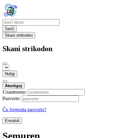
Serĉi
Skani strikodon
Skani strikodon
Nuligi
Atentigoj
Uzantnomo:
Pasvorto:
Ĉu forgesita pasvorto?
Ensaluti
Semuren