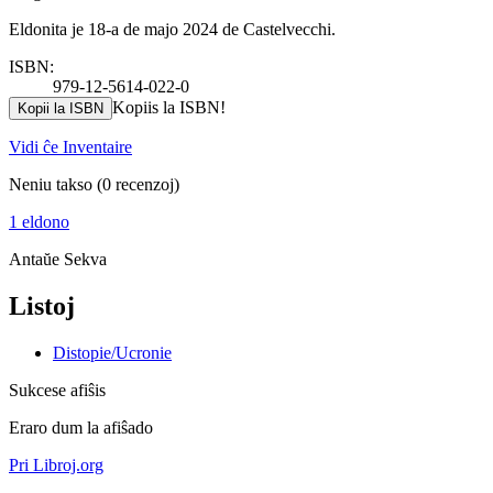
Eldonita je 18-a de majo 2024 de Castelvecchi.
ISBN:
979-12-5614-022-0
Kopiis la ISBN!
Kopii la ISBN
Vidi ĉe Inventaire
Neniu takso
(0 recenzoj)
1 eldono
Antaŭe
Sekva
Listoj
Distopie/Ucronie
Sukcese afiŝis
Eraro dum la afiŝado
Pri Libroj.org