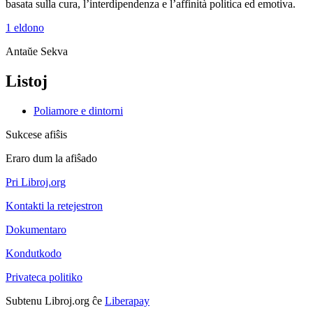
basata sulla cura, l’interdipendenza e l’affinità politica ed emotiva.
1 eldono
Antaŭe
Sekva
Listoj
Poliamore e dintorni
Sukcese afiŝis
Eraro dum la afiŝado
Pri Libroj.org
Kontakti la retejestron
Dokumentaro
Kondutkodo
Privateca politiko
Subtenu Libroj.org ĉe
Liberapay