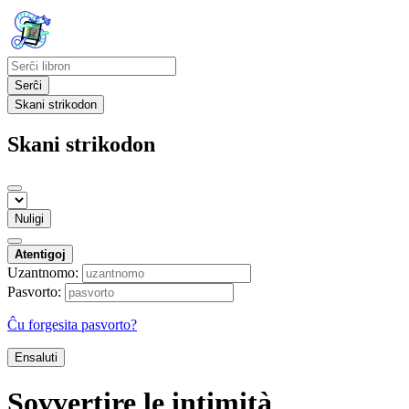
Serĉi
Skani strikodon
Skani strikodon
Nuligi
Atentigoj
Uzantnomo:
Pasvorto:
Ĉu forgesita pasvorto?
Ensaluti
Sovvertire le intimità