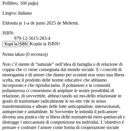
Poŝlibro, 160 paĝoj
Lingvo: Italiano
Eldonita je 1-a de junio 2025 de Meltemi.
ISBN:
979-12-5615-283-4
Kopiis la ISBN!
Kopii la ISBN
Neniu takso
(0 recenzoj)
Non c’è niente di “naturale” nell’idea di famiglia o di relazione di
coppia che ci viene consegnata dal mondo sociale. E i concetti di
monogamia e di amore che diamo per scontati non sono una libera
scelta, ma il prodotto delle norme educative che abbiamo
incorporato e che riproduciamo. Il poliamore e la comunità
poliamorosa ci consentono di ampliare le nostre possibilità di
relazione, di sovvertirle, abbracciando un mo-dello relazionale in
grado di trasformare radicalmente le no-stre vite in senso
transfemminista e alleato delle lotte anticapitaliste, intersezionali,
antispeciste e antiabiliste. In Sovvertire le intimità il poli-amore
diventa una pratica che si libera delle normatività etero-patriarcali e
distrugge i meccanismi di competizione tra individui. L’obiettivo è
pensare e costruire l’amore come forma di cooperazione sociale