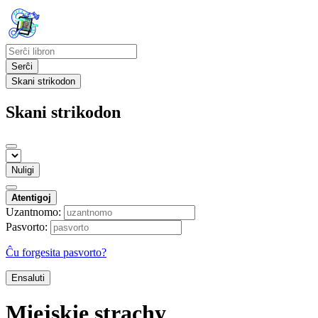
Serĉi
Skani strikodon
Skani strikodon
Nuligi
Atentigoj
Uzantnomo:
Pasvorto:
Ĉu forgesita pasvorto?
Ensaluti
Miejskie strachy