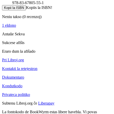
978-83-67805-55-1
Kopiis la ISBN!
Kopii la ISBN
Neniu takso
(0 recenzoj)
1 eldono
Antaŭe
Sekva
Sukcese afiŝis
Eraro dum la afiŝado
Pri Libroj.org
Kontakti la retejestron
Dokumentaro
Kondutkodo
Privateca politiko
Subtenu Libroj.org ĉe
Liberapay
La fontokodo de BookWyrm estas libere havebla. Vi povas