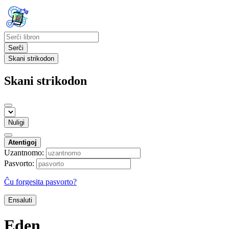
Serĉi
Skani strikodon
Skani strikodon
Nuligi
Atentigoj
Uzantnomo:
Pasvorto:
Ĉu forgesita pasvorto?
Ensaluti
Eden