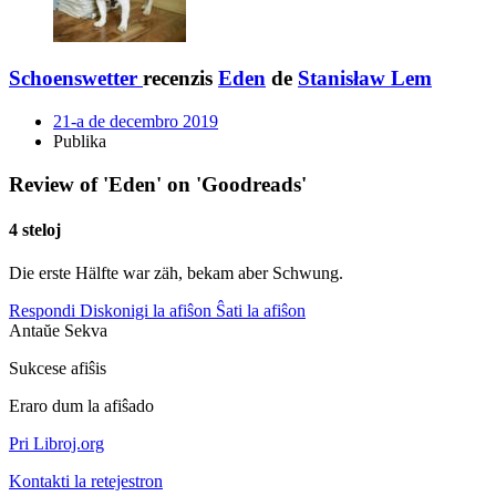
Schoenswetter
recenzis
Eden
de
Stanisław Lem
21-a de decembro 2019
Publika
Review of 'Eden' on 'Goodreads'
4 steloj
Die erste Hälfte war zäh, bekam aber Schwung.
Respondi
Diskonigi la afiŝon
Ŝati la afiŝon
Antaŭe
Sekva
Sukcese afiŝis
Eraro dum la afiŝado
Pri Libroj.org
Kontakti la retejestron