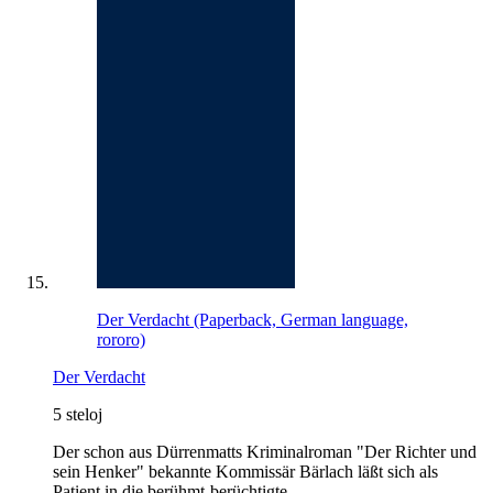
Der Verdacht (Paperback, German language,
rororo)
Der Verdacht
5 steloj
Der schon aus Dürrenmatts Kriminalroman "Der Richter und
sein Henker" bekannte Kommissär Bärlach läßt sich als
Patient in die berühmt-berüchtigte …