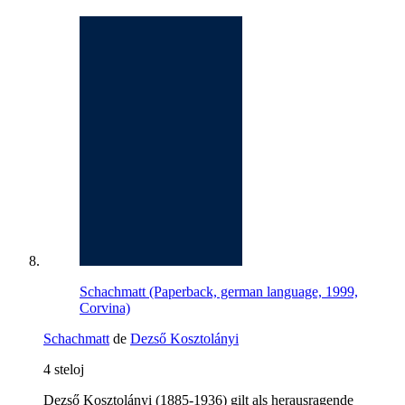
Schachmatt (Paperback, german language, 1999,
Corvina)
Schachmatt
de
Dezső Kosztolányi
4 steloj
Dezső Kosztolányi (1885-1936) gilt als herausragende