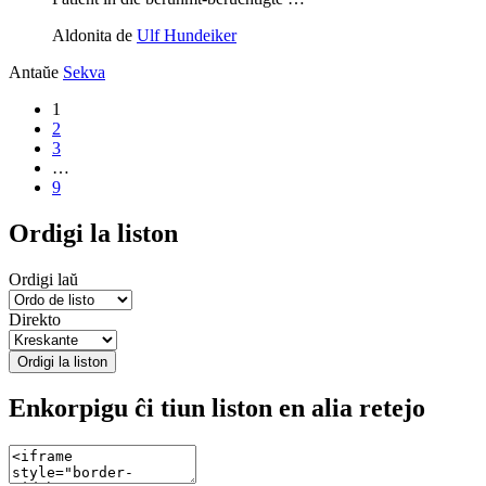
Aldonita de
Ulf Hundeiker
Antaŭe
Sekva
1
2
3
…
9
Ordigi la liston
Ordigi laŭ
Direkto
Ordigi la liston
Enkorpigu ĉi tiun liston en alia retejo