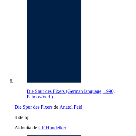
Die Spur des Fixers (German language, 1990,
Patmos-Verl.)
Die Spur des Fixers
de
Anatol Feid
4 steloj
Aldonita de
Ulf Hundeiker