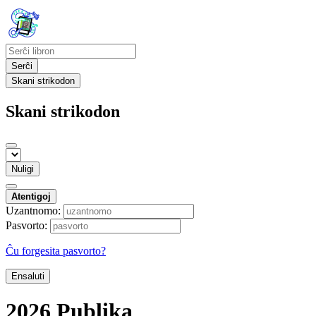
Serĉi
Skani strikodon
Skani strikodon
Nuligi
Atentigoj
Uzantnomo:
Pasvorto:
Ĉu forgesita pasvorto?
Ensaluti
2026
Publika