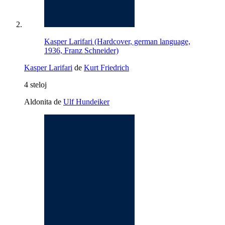
Kasper Larifari (Hardcover, german language,
1936, Franz Schneider)
Kasper Larifari
de
Kurt Friedrich
4 steloj
Aldonita de
Ulf Hundeiker