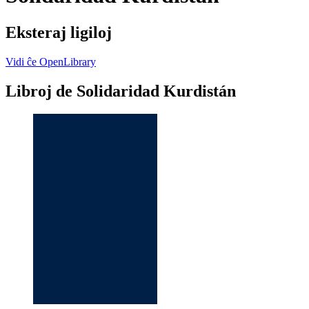
Eksteraj ligiloj
Vidi ĉe OpenLibrary
Libroj de Solidaridad Kurdistán