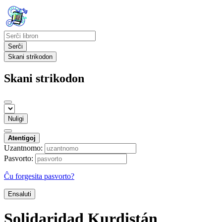
Serĉi
Skani strikodon
Skani strikodon
Nuligi
Atentigoj
Uzantnomo:
Pasvorto:
Ĉu forgesita pasvorto?
Ensaluti
Solidaridad Kurdistán