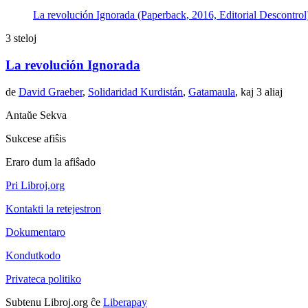
La revolución Ignorada (Paperback, 2016, Editorial Descontrol
3 steloj
La revolución Ignorada
de
David Graeber
,
Solidaridad Kurdistán
,
Gatamaula
, kaj 3 aliaj
Antaŭe
Sekva
Sukcese afiŝis
Eraro dum la afiŝado
Pri Libroj.org
Kontakti la retejestron
Dokumentaro
Kondutkodo
Privateca politiko
Subtenu Libroj.org ĉe
Liberapay