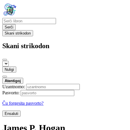
Serĉi
Skani strikodon
Skani strikodon
Nuligi
Atentigoj
Uzantnomo:
Pasvorto:
Ĉu forgesita pasvorto?
Ensaluti
James P. Hogan