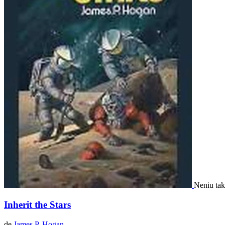
Neniu ta
Inherit the Stars
de
James P. Hogan