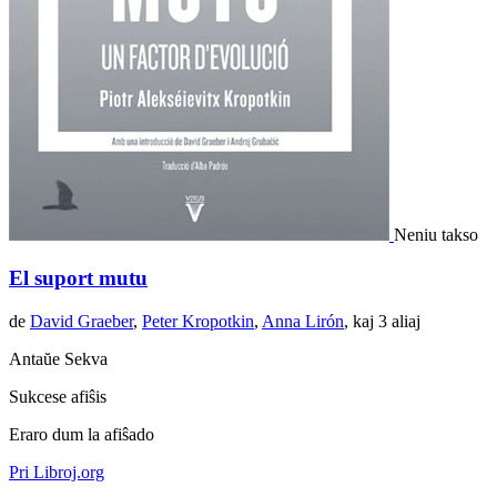
Neniu takso
El suport mutu
de
David Graeber
,
Peter Kropotkin
,
Anna Lirón
, kaj 3 aliaj
Antaŭe
Sekva
Sukcese afiŝis
Eraro dum la afiŝado
Pri Libroj.org