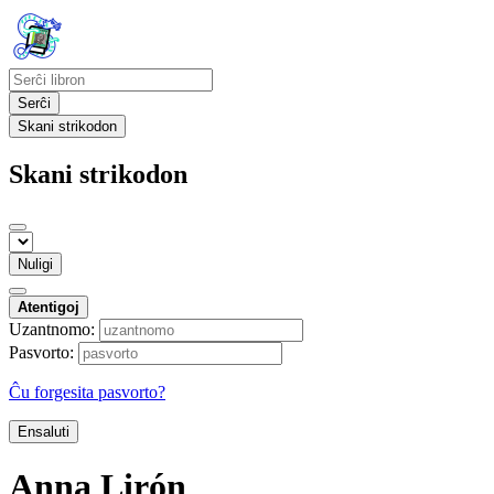
Serĉi
Skani strikodon
Skani strikodon
Nuligi
Atentigoj
Uzantnomo:
Pasvorto:
Ĉu forgesita pasvorto?
Ensaluti
Anna Lirón