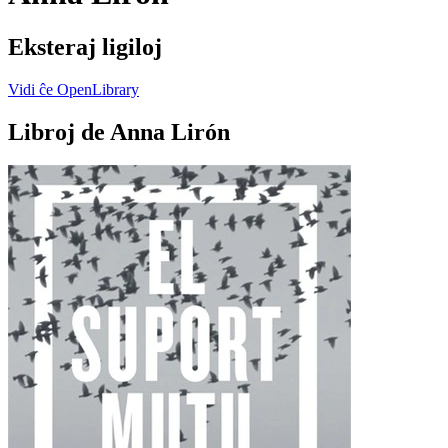
Eksteraj ligiloj
Vidi ĉe OpenLibrary
Libroj de Anna Lirón