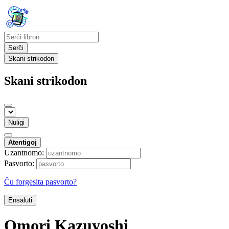
Serĉi
Skani strikodon
Skani strikodon
Nuligi
Atentigoj
Uzantnomo:
Pasvorto:
Ĉu forgesita pasvorto?
Ensaluti
Omori Kazuyoshi