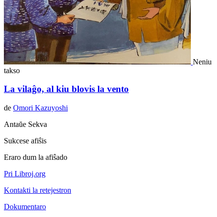
Neniu
takso
La vilaĝo, al kiu blovis la vento
de
Omori Kazuyoshi
Antaŭe
Sekva
Sukcese afiŝis
Eraro dum la afiŝado
Pri Libroj.org
Kontakti la retejestron
Dokumentaro