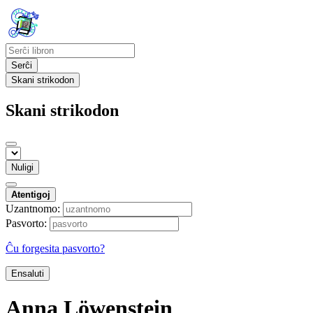
Serĉi
Skani strikodon
Skani strikodon
Nuligi
Atentigoj
Uzantnomo:
Pasvorto:
Ĉu forgesita pasvorto?
Ensaluti
Anna Löwenstein