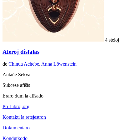
4 steloj
Aferoj disfalas
de
Chinua Achebe
,
Anna Löwenstein
Antaŭe
Sekva
Sukcese afiŝis
Eraro dum la afiŝado
Pri Libroj.org
Kontakti la retejestron
Dokumentaro
Kondutkodo