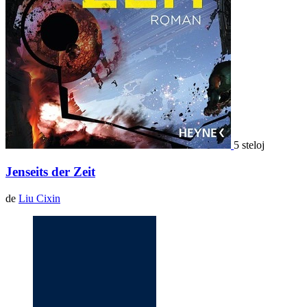
5 steloj
Jenseits der Zeit
de
Liu Cixin