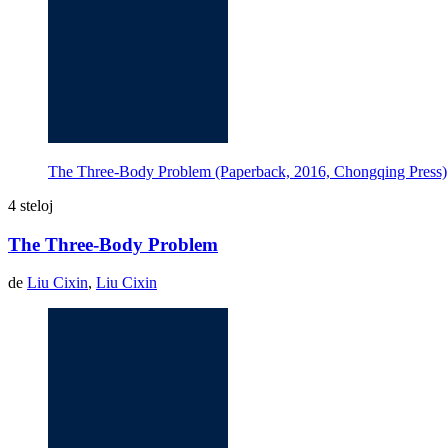
The Three-Body Problem (Paperback, 2016, Chongqing Press)
4 steloj
The Three-Body Problem
de
Liu Cixin
,
Liu Cixin