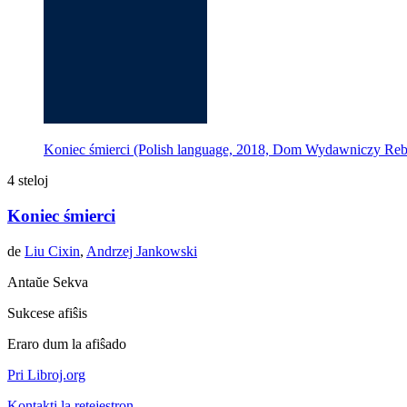
Koniec śmierci (Polish language, 2018, Dom Wydawniczy Reb
4 steloj
Koniec śmierci
de
Liu Cixin
,
Andrzej Jankowski
Antaŭe
Sekva
Sukcese afiŝis
Eraro dum la afiŝado
Pri Libroj.org
Kontakti la retejestron