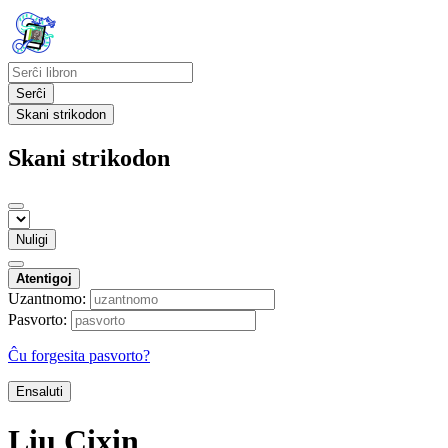
Serĉi
Skani strikodon
Skani strikodon
Nuligi
Atentigoj
Uzantnomo:
Pasvorto:
Ĉu forgesita pasvorto?
Ensaluti
Liu Cixin