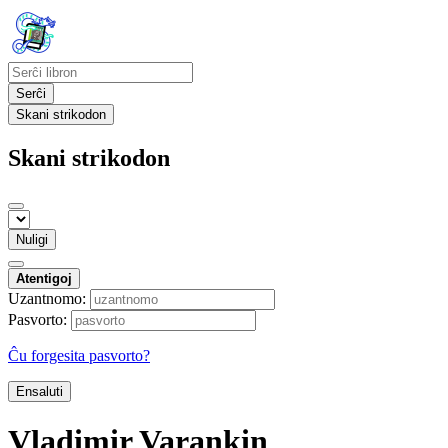
Serĉi
Skani strikodon
Skani strikodon
Nuligi
Atentigoj
Uzantnomo:
Pasvorto:
Ĉu forgesita pasvorto?
Ensaluti
Vladimir Varankin