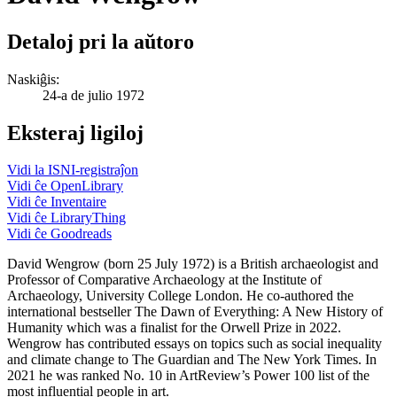
Detaloj pri la aŭtoro
Naskiĝis:
24-a de julio 1972
Eksteraj ligiloj
Vidi la ISNI-registraĵon
Vidi ĉe OpenLibrary
Vidi ĉe Inventaire
Vidi ĉe LibraryThing
Vidi ĉe Goodreads
David Wengrow (born 25 July 1972) is a British archaeologist and
Professor of Comparative Archaeology at the Institute of
Archaeology, University College London. He co-authored the
international bestseller The Dawn of Everything: A New History of
Humanity which was a finalist for the Orwell Prize in 2022.
Wengrow has contributed essays on topics such as social inequality
and climate change to The Guardian and The New York Times. In
2021 he was ranked No. 10 in ArtReview’s Power 100 list of the
most influential people in art.