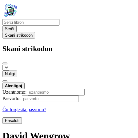
Serĉi
Skani strikodon
Skani strikodon
Nuligi
Atentigoj
Uzantnomo:
Pasvorto:
Ĉu forgesita pasvorto?
Ensaluti
David Wengrow