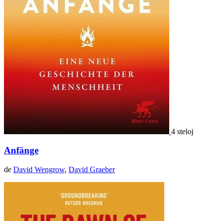
4 steloj
Anfänge
de
David Wengrow
,
David Graeber