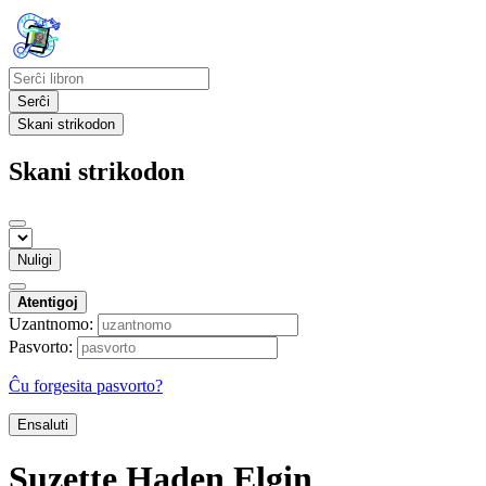
Serĉi
Skani strikodon
Skani strikodon
Nuligi
Atentigoj
Uzantnomo:
Pasvorto:
Ĉu forgesita pasvorto?
Ensaluti
Suzette Haden Elgin