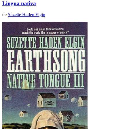
Lingua nativa
de
Suzette Haden Elgin