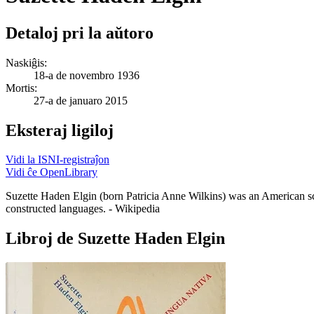
Detaloj pri la aŭtoro
Naskiĝis:
18-a de novembro 1936
Mortis:
27-a de januaro 2015
Eksteraj ligiloj
Vidi la ISNI-registraĵon
Vidi ĉe OpenLibrary
Suzette Haden Elgin (born Patricia Anne Wilkins) was an American scie
constructed languages. - Wikipedia
Libroj de Suzette Haden Elgin