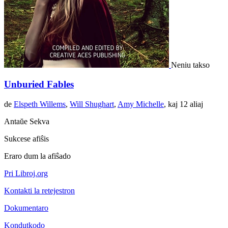
Neniu takso
Unburied Fables
de
Elspeth Willems
,
Will Shughart
,
Amy Michelle
, kaj 12 aliaj
Antaŭe
Sekva
Sukcese afiŝis
Eraro dum la afiŝado
Pri Libroj.org
Kontakti la retejestron
Dokumentaro
Kondutkodo