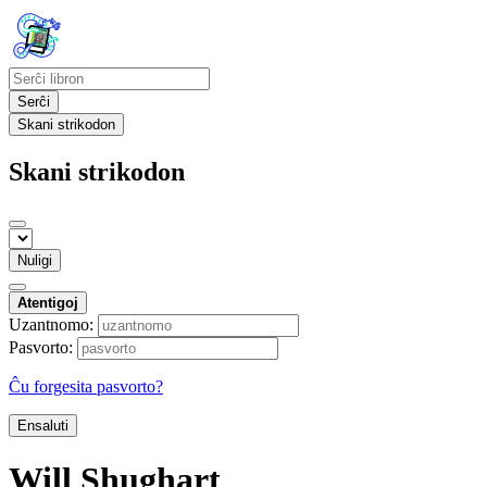
Serĉi
Skani strikodon
Skani strikodon
Nuligi
Atentigoj
Uzantnomo:
Pasvorto:
Ĉu forgesita pasvorto?
Ensaluti
Will Shughart