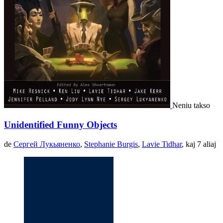
Neniu takso
Unidentified Funny Objects
de
Сергей Лукьяненко
,
Stephanie Burgis
,
Lavie Tidhar
, kaj 7 aliaj