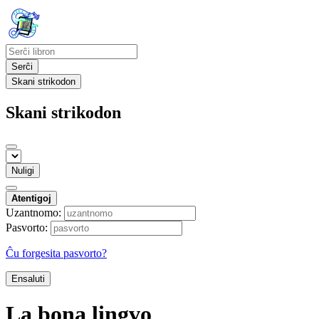
Serĉi
Skani strikodon
Skani strikodon
Nuligi
Atentigoj
Uzantnomo:
Pasvorto:
Ĉu forgesita pasvorto?
Ensaluti
La bona lingvo