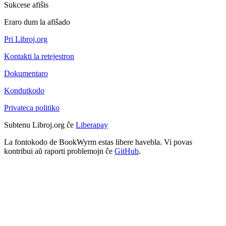
Sukcese afiŝis
Eraro dum la afiŝado
Pri Libroj.org
Kontakti la retejestron
Dokumentaro
Kondutkodo
Privateca politiko
Subtenu Libroj.org ĉe
Liberapay
La fontokodo de BookWyrm estas libere havebla. Vi povas
kontribui aŭ raporti problemojn ĉe
GitHub
.