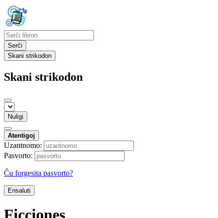
Serĉi
Skani strikodon
Skani strikodon
Nuligi
Atentigoj
Uzantnomo:
Pasvorto:
Ĉu forgesita pasvorto?
Ensaluti
Ficciones