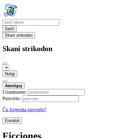
Serĉi
Skani strikodon
Skani strikodon
Nuligi
Atentigoj
Uzantnomo:
Pasvorto:
Ĉu forgesita pasvorto?
Ensaluti
Ficciones