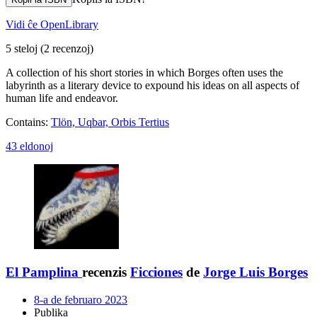
Vidi ĉe OpenLibrary
5 steloj
(2 recenzoj)
A collection of his short stories in which Borges often uses the
labyrinth as a literary device to expound his ideas on all aspects of
human life and endeavor.
Contains:
Tlön, Uqbar, Orbis Tertius
43 eldonoj
El Pamplina
recenzis
Ficciones
de
Jorge Luis Borges
8-a de februaro 2023
Publika