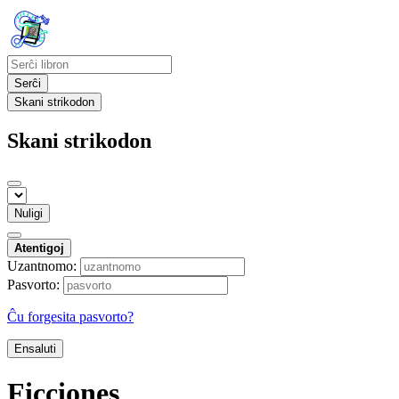
Serĉi
Skani strikodon
Skani strikodon
Nuligi
Atentigoj
Uzantnomo:
Pasvorto:
Ĉu forgesita pasvorto?
Ensaluti
Ficciones