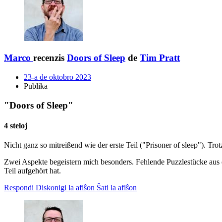
Marco
recenzis
Doors of Sleep
de
Tim Pratt
23-a de oktobro 2023
Publika
"Doors of Sleep"
4 steloj
Nicht ganz so mitreißend wie der erste Teil ("Prisoner of sleep"). Tr
Zwei Aspekte begeistern mich besonders. Fehlende Puzzlestücke aus d
Teil aufgehört hat.
Respondi
Diskonigi la afiŝon
Ŝati la afiŝon