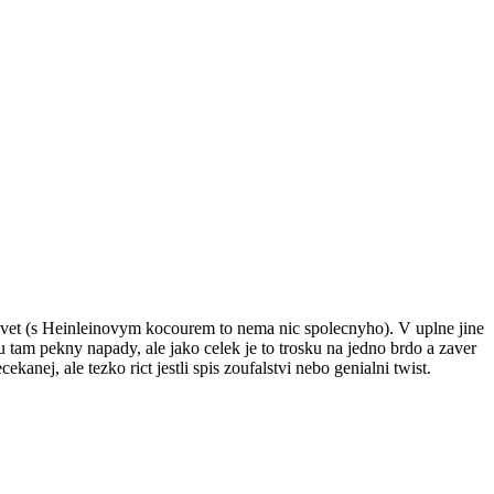
 svet (s Heinleinovym kocourem to nema nic spolecnyho). V uplne jine
u tam pekny napady, ale jako celek je to trosku na jedno brdo a zaver
kanej, ale tezko rict jestli spis zoufalstvi nebo genialni twist.