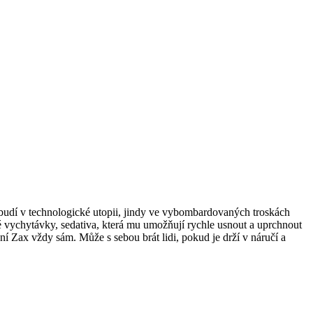
robudí v technologické utopii, jindy ve vybombardovaných troskách
ké vychytávky, sedativa, která mu umožňují rychle usnout a uprchnout
ení Zax vždy sám. Může s sebou brát lidi, pokud je drží v náručí a