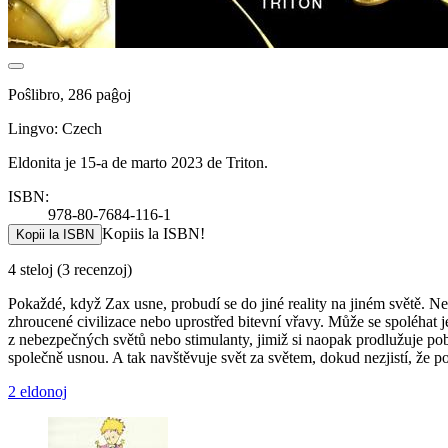
Poŝlibro, 286 paĝoj
Lingvo: Czech
Eldonita je 15-a de marto 2023 de Triton.
ISBN:
978-80-7684-116-1
Kopiis la ISBN!
Kopii la ISBN
4 steloj
(3 recenzoj)
Pokaždé, když Zax usne, probudí se do jiné reality na jiném světě. N
zhroucené civilizace nebo uprostřed bitevní vřavy. Může se spoléhat 
z nebezpečných světů nebo stimulanty, jimiž si naopak prodlužuje pobyt
společně usnou. A tak navštěvuje svět za světem, dokud nezjistí, že
2 eldonoj