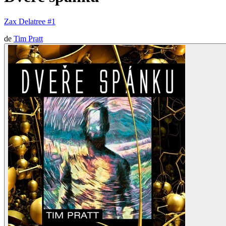
Zax Delatree #1
de
Tim Pratt