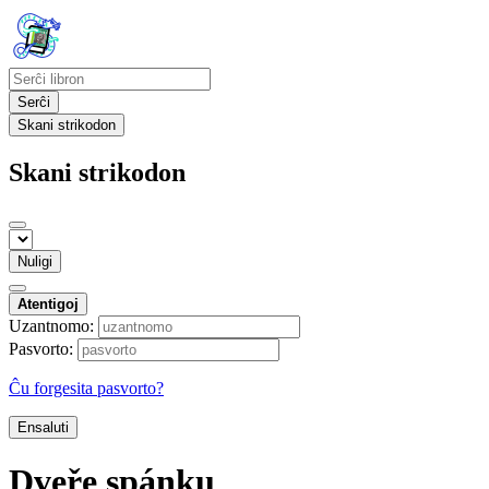
Serĉi
Skani strikodon
Skani strikodon
Nuligi
Atentigoj
Uzantnomo:
Pasvorto:
Ĉu forgesita pasvorto?
Ensaluti
Dveře spánku