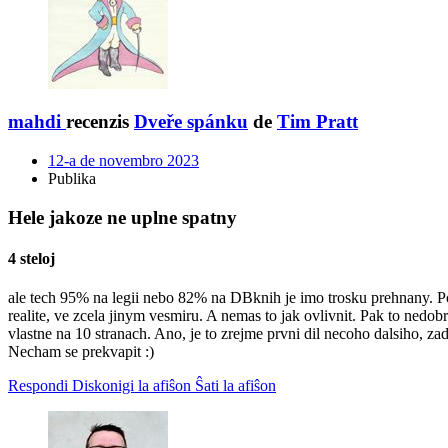
mahdi
recenzis
Dveře spánku
de
Tim Pratt
12-a de novembro 2023
Publika
Hele jakoze ne uplne spatny
4 steloj
ale tech 95% na legii nebo 82% na DBknih je imo trosku prehnany. Po
realite, ve zcela jinym vesmiru. A nemas to jak ovlivnit. Pak to nedo
vlastne na 10 stranach. Ano, je to zrejme prvni dil necoho dalsiho, zade
Necham se prekvapit :)
Respondi
Diskonigi la afiŝon
Ŝati la afiŝon