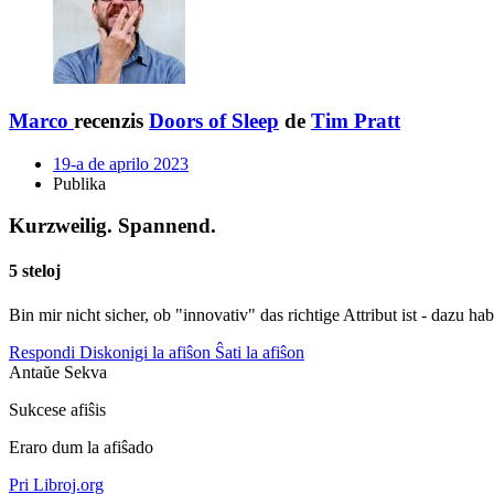
Marco
recenzis
Doors of Sleep
de
Tim Pratt
19-a de aprilo 2023
Publika
Kurzweilig. Spannend.
5 steloj
Bin mir nicht sicher, ob "innovativ" das richtige Attribut ist - dazu h
Respondi
Diskonigi la afiŝon
Ŝati la afiŝon
Antaŭe
Sekva
Sukcese afiŝis
Eraro dum la afiŝado
Pri Libroj.org