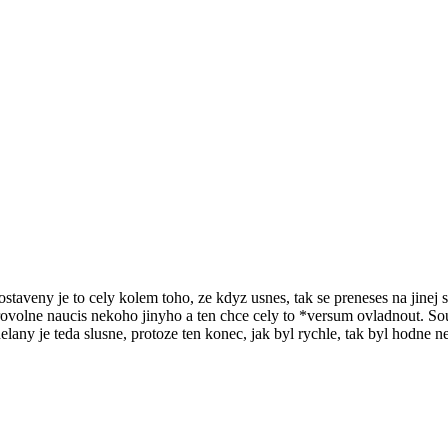
staveny je to cely kolem toho, ze kdyz usnes, tak se preneses na jinej
brovolne naucis nekoho jinyho a ten chce cely to *versum ovladnout. So
lany je teda slusne, protoze ten konec, jak byl rychle, tak byl hodne nece