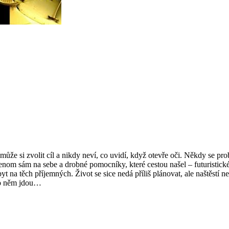
emůže si zvolit cíl a nikdy neví, co uvidí, když otevře oči. Někdy se p
jenom sám na sebe a drobné pomocníky, které cestou našel – futuristic
 na těch příjemných. Život se sice nedá příliš plánovat, ale naštěstí n
 po něm jdou…